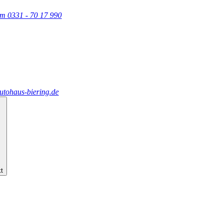
am
0331 - 70 17 990
utohaus-biering.de
t